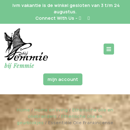
Skip
Ivm vakantie is de winkel gesloten van 3 t/m 24
to
augustus.
content
Connect With Us -
Op
But
bij Femmie
mijn account
Home
/
Home en living
/
Etherische olie en
oliebranders
/
Etherische olie en
geurblokjes
/ Essentiële Olie Frankincense