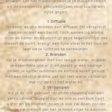
ervaren. Om het makkelijk voor je te maken hebben
we de populairste gebruikswijzen voor jou op een
rijtje gezet!
1. Diffusie
Verdamp de olie middels een diffuser. Dit verspreidt
een nevel met een zacht, toch aanwezig aroma
door de kamer en bevochtigt deze tegelijkertijd. Het
zuivert de lucht, brengt een fijne sfeer in het huis en
laat vieze luchtjes te verdwijnen.
2. Branden
Vul je aromabrander met een laagje water, druppel
je essentiële olie er in en plaats er een kaarsje
onder. Je kamer is binnen de kortste keren gevuld
met een heerlijk aroma. Let op! Het water verdampt
dus vul op tijd het water bij.
3. Verdampen
Als je de olie gebruikt ter ondersteuning van een
verkoudheid, druppel dan de olie in een kom heet
water en ga stomen, zoals je ook zal doen zonder
olie. Je zal merken dat het je helpt vrijer te ademen.