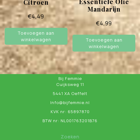
Essentiële Olie
Citroen
Mandarijn
€
4,49
€
4,99
Toevoegen aan
winkelwagen
Toevoegen aan
winkelwagen
Bij Femmie
Cuijksweg 11
5441 XA Oeffelt
Info@bijfemmie.nl
KVK nr: 65897870
BTW nr: NL001763201B76
Zoeken