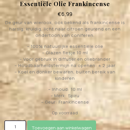
Essentiële Olie Frankincense
€
6,99
De geur van wierook, ook bekend als frankincense is
harsig, kruidig, licht naar citroen geurend en een
ondertoon van coniferen.
– 100% natuurlijke essentiële olie
– Glazen flesje 10 ml
– Voor gebruik in diffuser en oliebrander
– Houdbaarheidstermijn na openen: ± 2 jaar
– Koel en donker bewaren, buiten bereik van
kinderen
– Inhoud: 10 ml
– Merk: Spiru
– Geur: Frankincense
Op voorraad
Essentiële Olie Frankincense aantal
Toevoegen aan winkelwagen