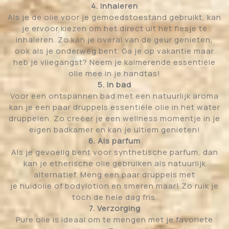
4. Inhaleren
Als je de olie voor je gemoedstoestand gebruikt, kan
je ervoor kiezen om het direct uit het flesje te
inhaleren. Zo kan je overal van de geur genieten,
ook als je onderweg bent. Ga je op vakantie maar
heb je vliegangst? Neem je kalmerende essentiële
olie mee in je handtas!
5. In bad
Voor een ontspannen bad met een natuurlijk aroma
kan je een paar druppels essentiële olie in het water
druppelen. Zo creëer je een wellness momentje in je
eigen badkamer en kan je ultiem genieten!
6. Als parfum
Als je gevoelig bent voor synthetische parfum, dan
kan je etherische olie gebruiken als natuurlijk
alternatief. Meng een paar druppels met
je huidolie of bodylotion en smeren maar! Zo ruik je
toch de hele dag fris.
7. Verzorging
Pure olie is ideaal om te mengen met je favoriete