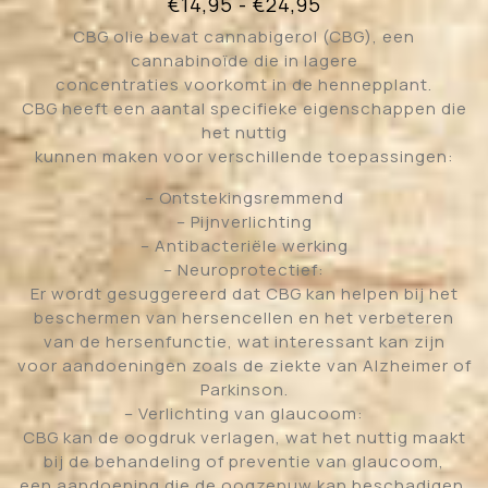
Prijsklasse:
€
14,95
-
€
24,95
€14,95
CBG olie bevat cannabigerol (CBG), een
cannabinoïde die in lagere
tot
concentraties voorkomt in de hennepplant.
€24,95
CBG heeft een aantal specifieke eigenschappen die
het nuttig
kunnen maken voor verschillende toepassingen:
– Ontstekingsremmend
– Pijnverlichting
– Antibacteriële werking
– Neuroprotectief:
Er wordt gesuggereerd dat CBG kan helpen bij het
beschermen van hersencellen en het verbeteren
van de hersenfunctie, wat interessant kan zijn
voor aandoeningen zoals de ziekte van Alzheimer of
Parkinson.
– Verlichting van glaucoom:
CBG kan de oogdruk verlagen, wat het nuttig maakt
bij de behandeling of preventie van glaucoom,
een aandoening die de oogzenuw kan beschadigen.