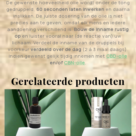
De gewenste hoeveelheid olie wordt onder de tong
gedruppeld,
60 seconden laten inwerken
en daarna
inslikken. De juiste dosering van de olie is niet
precies aan te geven, omdat elk mens en iedere
aandoening verschillend is.
Bouw de inname rustig
op
en luister vooral naar (de reactie van) uw
lichaam. Verdeel de inname van de druppels bij
voorkeur
verdeeld over de dag
(2 á 3 maal daags).
Indien gewenst gelijk tijdig innemen met
CBD-ol
ie
en/of
CBN-olie
.
Gerelateerde producten