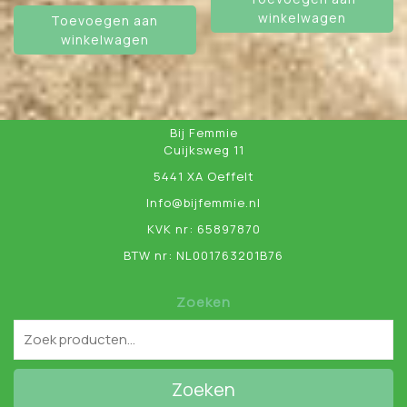
winkelwagen
Toevoegen aan
winkelwagen
Bij Femmie
Cuijksweg 11
5441 XA Oeffelt
Info@bijfemmie.nl
KVK nr: 65897870
BTW nr: NL001763201B76
Zoeken
Zoeken