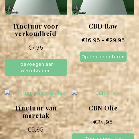
Tinctuur voor
CBD Raw
verkoudheid
Prijs
€
16,95
-
€
29,95
€
7,95
€16,
Dit
tot
Opties selecteren
prod
heef
Toevoegen aan
€29,
meer
winkelwagen
varia
Deze
opti
kan
geko
Tinctuur van
CBN Olie
word
maretak
op
€
24,95
de
€
5,95
prod
Toevoegen aan