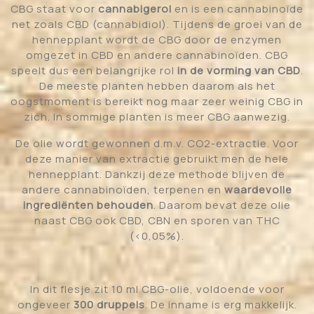
CBG staat voor
cannabigerol
en is een cannabinoïde
net zoals CBD (cannabidiol). Tijdens de groei van de
hennepplant wordt de CBG door de enzymen
omgezet in CBD en andere cannabinoïden. CBG
speelt dus een belangrijke rol
in de vorming van CBD
.
De meeste planten hebben daarom als het
oogstmoment is bereikt nog maar zeer weinig CBG in
zich. In sommige planten is meer CBG aanwezig.
De olie wordt gewonnen d.m.v. CO2-extractie. Voor
deze manier van extractie gebruikt men de hele
hennepplant. Dankzij deze methode blijven de
andere cannabinoïden, terpenen en
waardevolle
ingrediënten behouden
. Daarom bevat deze olie
naast CBG ook CBD, CBN en sporen van THC
(<0,05%).
In dit flesje zit 10 ml CBG-olie, voldoende voor
ongeveer
300 druppels
. De inname is erg makkelijk.