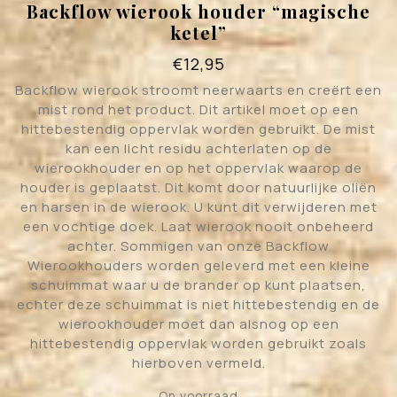
Backflow wierook houder “magische
ketel”
€
12,95
Backflow wierook stroomt neerwaarts en creërt een
mist rond het product. Dit artikel moet op een
hittebestendig oppervlak worden gebruikt. De mist
kan een licht residu achterlaten op de
wierookhouder en op het oppervlak waarop de
houder is geplaatst. Dit komt door natuurlijke oliën
en harsen in de wierook. U kunt dit verwijderen met
een vochtige doek. Laat wierook nooit onbeheerd
achter. Sommigen van onze Backflow
Wierookhouders worden geleverd met een kleine
schuimmat waar u de brander op kunt plaatsen,
echter deze schuimmat is niet hittebestendig en de
wierookhouder moet dan alsnog op een
hittebestendig oppervlak worden gebruikt zoals
hierboven vermeld.
Op voorraad