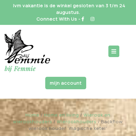
Skip
Ivm vakantie is de winkel gesloten van 3 t/m 24
to
augustus.
content
Connect With Us -
Op
But
bij Femmie
mijn account
Home
/
Home en living
/
Wierook en
wierookhouders
/
Wierookhouders
/ Backflow
wierook houder “magische ketel”