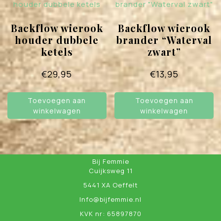
Backflow wierook
Backflow wierook
houder dubbele
brander “Waterval
ketels
zwart”
€
29,95
€
13,95
Toevoegen aan
Toevoegen aan
winkelwagen
winkelwagen
Bij Femmie
Cuijksweg 11
5441 XA Oeffelt
Info@bijfemmie.nl
KVK nr: 65897870