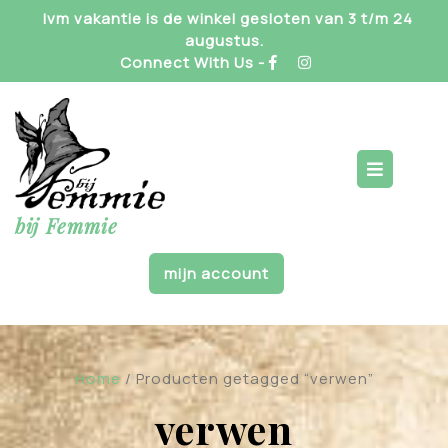
Skip
Ivm vakantie is de winkel gesloten van 3 t/m 24
to
augustus.
content
Connect With Us -
Op
But
bij Femmie
mijn account
Home
/ Producten getagged “verwen”
verwen