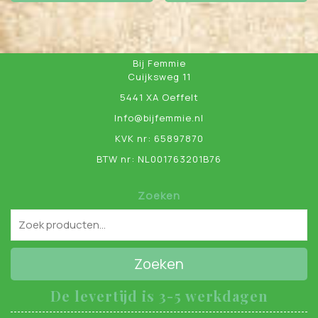
Bij Femmie
Cuijksweg 11
5441 XA Oeffelt
Info@bijfemmie.nl
KVK nr: 65897870
BTW nr: NL001763201B76
Zoeken
Zoeken
De levertijd is 3-5 werkdagen