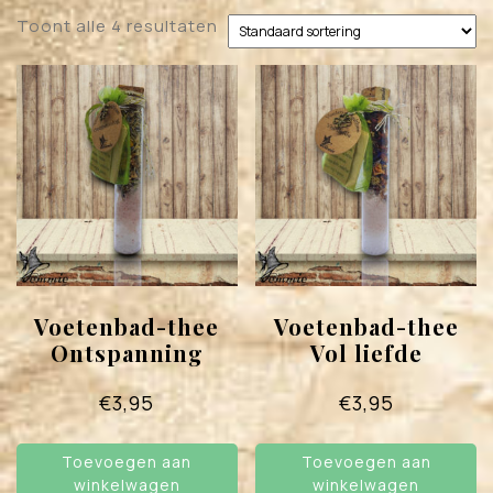
Toont alle 4 resultaten
Voetenbad-thee
Voetenbad-thee
Ontspanning
Vol liefde
€
3,95
€
3,95
Toevoegen aan
Toevoegen aan
winkelwagen
winkelwagen