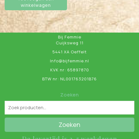
winkelwagen
Bij Femmie
Cuijksweg 11
5441 XA Oeffelt
Info@bijfemmie.nl
KVK nr: 65897870
BTW nr: NL001763201B76
Zoeken
Zoeken
De levertijd is 3-5 werkdagen