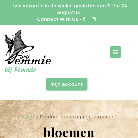
Skip
Ivm vakantie is de winkel gesloten van 3 t/m 24
to
augustus.
content
Connect With Us -
Op
But
bij Femmie
mijn account
Home
/ Producten getagged “bloemen”
bloemen