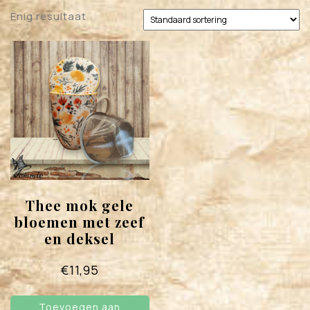
Enig resultaat
Thee mok gele
bloemen met zeef
en deksel
€
11,95
Toevoegen aan