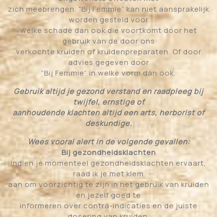
zich meebrengen. “Bij Femmie” kan niet aansprakelijk
worden gesteld voor
welke schade dan ook die voortkomt door het
gebruik van de door ons
verkochte kruiden of kruidenpreparaten. Of door
advies gegeven door
”Bij Femmie” in welke vorm dan ook.
Gebruik altijd je gezond verstand en raadpleeg bij
twijfel, ernstige of
aanhoudende klachten altijd een arts, herborist of
deskundige.
Wees vooral alert in de volgende gevallen:
Bij gezondheidsklachten
Indien je momenteel gezondheidsklachten ervaart,
raad ik je met klem
aan om voorzichtig te zijn in het gebruik van kruiden
en jezelf goed te
informeren over contra-indicaties en de juiste
dosering van kruiden.