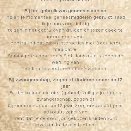
Bij het gebruik van geneesmiddelen
Indien je momenteel geneesmiddelen gebruikt, raad
ik je aan voorzichtig
te zijn in het gebruik van kruiden en jezelf goed te
informeren over
contra-indicaties en interacties met (reguliere)
medicatie.
Sommige kruiden, zoals Sint-Janskruid, kunnen de
werking van
medicatie verstoren of beïnvloeden.
Bij zwangerschap, zogen of kinderen onder de 12
jaar
Er zijn kruiden die niet (geheel) veilig zijn tijdens
zwangerschap, zogen of
bij kinderen onder de 12 jaar. Zorg ervoor dat je er
absoluut zeker van
bent dat je de door jou gekozen kruiden kunt
inzetten in deze situaties.