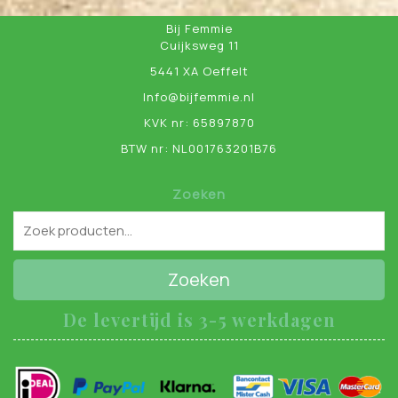
Bij Femmie
Cuijksweg 11
5441 XA Oeffelt
Info@bijfemmie.nl
KVK nr: 65897870
BTW nr: NL001763201B76
Zoeken
Zoeken
De levertijd is 3-5 werkdagen